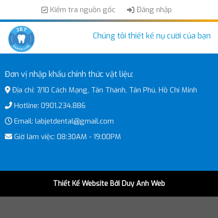
Skip
Kiểm tra nguồn gốc
Đăng nhập
to
content
Chúng tôi thiết kế nụ cười của bạn
Đơn vị nhập khẩu chính thức vật liệu:
Địa chỉ: 7/10 Cách Mạng, Tân Thành, Tân Phú, Hồ Chí Minh
Hotline: 0901.234.886
Email: labjetdental@gmail.com
Giờ làm việc: 08:30AM - 19:00PM
Thiết Kế Website Bởi Duy Anh Web